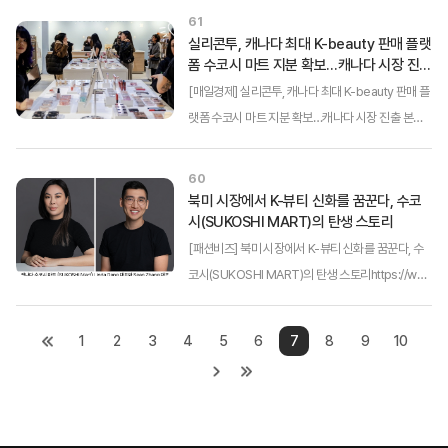
ICFD6E7EYGDFQ/(링크를 클릭하면 해당 언론사
61
원본 기사 내용을 확인할 수 있습니다.)케이뷰티 글로
실리콘투, 캐나다 최대 K-beauty 판매 플랫
폼 수코시 마트 지분 확보…캐나다 시장 진
벌 유통 플랫폼을 지향하는 실리콘투는 캐...
출...
[매일경제] 실리콘투, 캐나다 최대 K-beauty 판매 플
랫폼 수코시 마트 지분 확보…캐나다 시장 진출 본격
화https://www.mk.co.kr/news/business/1093
1388링크를 클릭하면 해당 언론사 원본 기사 내용을
60
확인할 수 있습니다. 케이뷰티 글로벌 유통 플랫폼을
북미 시장에서 K-뷰티 신화를 꿈꾼다, 수코
시(SUKOSHI MART)의 탄생 스토리
지향하는 실리콘투는 캐나다 ...
[패션비즈] 북미 시장에서 K-뷰티 신화를 꿈꾼다, 수
코시(SUKOSHI MART)의 탄생 스토리https://ww
w.fashionbiz.co.kr/TN/?cate=2&recom=2&id
x=205290(링크를 클릭하면 해당 언론사 원본 기사
1
2
3
4
5
6
7
8
9
10
내용을 확인할 수 있습니다.)2018년 문을 연 수코시
마트(Sukoshi Mart)는 캐나다의 가장 큰 대도...