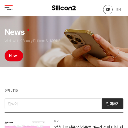
KR
EN
News
Worldwide K-Beauty Platform SILICON2
News
전체 : 115
검색하기
67
'K뷰티 플랫폼' 실리콘투, 1분기 슈퍼 어닝 서