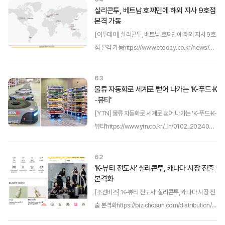
론사 원본 기사 내용을 확인할 수 있습니다.)[메가경
실리콘투, 베트남 호찌민에 해외 지사 9호점
본격 가동
제=주영래 기자] 실리콘투가 베트남 호찌...
[이투데이] 실리콘투, 베트남 호찌민에 해외 지사 9호
점 본격 가동https://www.etoday.co.kr/news/vi
ew/2330381(링크를 클릭하면 해당 언론사 원본 기
사 내용을 확인할 수 있습니다.)실리콘투가 베트남 호
63
찌민을 거점으로 지사 설립을 완료하며 동남아 시장
물류 자동화로 세계로 뻗어 나가는 'K-푸드·K
-뷰티'
에서의 사업 확장에도 집중하고 있...
[YTN] 물류 자동화로 세계로 뻗어 나가는 'K-푸드·K-
뷰티'https://www.ytn.co.kr/_ln/0102_2024021
20537406277(링크를 클릭하면 해당 언론사 원본
기사 내용을 확인할 수 있습니다.)실리콘투 AGV(무
62
인 운반 로봇) 이미지[앵커]한국 라면에 이어 국산 화
'K-뷰티 전도사' 실리콘투, 캐나다 시장 진출
본격화
장품이 해외에서 큰 인기를 ...
[조선비즈] 'K-뷰티 전도사' 실리콘투, 캐나다 시장 진
출 본격화https://biz.chosun.com/distribution/fa
shion-beauty/2024/01/29/MJRGY6XUEZEYZ