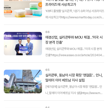
프라이즈에 사상최고가
'K뷰티 플랫폼' 실리콘투, 1분기 슈퍼 어닝 서프라이즈
에 사상최고가https://www.smarttoday.co.kr/ne
ws/articleView.html?idxno=49950(링크를 클릭
하면 해당 언론사 원본 기사 내용을 확인할 수 있습니
66
다.)K뷰티(K-beauty) 플랫폼을 지향하는 실리콘투
애경산업, 실리콘투와 MOU 체결…'미국 시
장 본격 진출'
가 깜짝의 깜짝 실적으로 주가가...
애경산업, 실리콘투와 MOU 체결…"미국 시장 본격
진출"https://view.asiae.co.kr/article/2024042
408580618285(링크를 클릭하면 해당 언론사 원
본 기사 내용을 확인할 수 있습니다.)애경산업은 글로
65
벌 K뷰티 유통 플랫폼 실리콘투와 업무협약(MOU)을
실리콘투, 동남아 시장 확장 '잰걸음'... 인니,
말레이 이어 베트남 지사 설립
체결했다고 24일 밝혔다. ...
[메가경제] 실리콘투, 동남아 시장 확장 '잰걸음'... 인
니, 말레이 이어 베트남 지사 설립https://www.meg
aeconomy.co.kr/news/newsview.php?ncode
=1065579939839436(링크를 클릭하면 해당 언
64