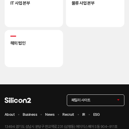
IT 사업 본부
물류 사업 본부
해외 법인
패밀리 사이트
About
Business
News
Recruit
IR
ESG
13494 경기도 성남시 분당구 판교역로 231 (삼평동) 에이치스퀘어 S동 904~911호