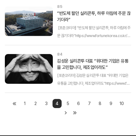
를 클릭하면 해당 언론사 원본 기사 내용을 확인할 수
85
있습니다.)귀하의 브라우저는 html5 video를 지원
“반도체 팔던 실리콘투, 하루 아침에 주문 끊
기더라”
하지 않습니다.실리콘투가 영국 런...
[포춘코리아] “반도체 팔던 실리콘투, 하루 아침에 주
문 끊기더라”https://www.fortunekorea.co.kr/n
ews/articleView.html?idxno=45389(링크를 클
릭하면 해당 언론사 원본 기사 내용을 확인할 수 있습
84
니다.)‘누가 내 치즈를 옮겼을까?’ 김성운 대표는 한때
김성운 실리콘투 대표 “위대한 기업은 유통
을 고민합니다, 제조업이라도”
국내외 전...
[포춘코리아] 김성운 실리콘투 대표 “위대한 기업은
유통을 고민합니다, 제조업이라도”https://www.for
tunekorea.co.kr/news/articleView.html?idxno
=45318(링크를 클릭하면 해당 언론사 원본 기사 내
1
2
3
4
5
6
7
8
9
10
용을 확인할 수 있습니다.)한국 사회에서 ‘유통업자’란
멸칭일 때가 잦...