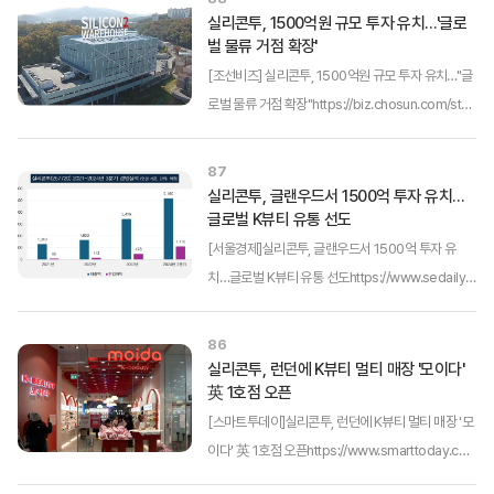
수 있습니다.)실리콘투 김성운 대표님 (출처: 머니투데
실리콘투, 1500억원 규모 투자 유치…'글로
벌 물류 거점 확장'
이)글로벌 K뷰티 유통기업인 실리콘...
[조선비즈] 실리콘투, 1500억원 규모 투자 유치…"글
로벌 물류 거점 확장"https://biz.chosun.com/sto
ck/stock_general/2025/02/21/DGLU2FBKSF
AV7A6YS7CURBC4AQ/?utm_source=naver&
87
utm_medium=original&utm_campaign=biz(링
실리콘투, 글랜우드서 1500억 투자 유치…
글로벌 K뷰티 유통 선도
크를 클릭하면 해당 언론사 원본 기사 내용을 확인할
...
[서울경제]실리콘투, 글랜우드서 1500억 투자 유
치…글로벌 K뷰티 유통 선도https://www.sedaily.c
om/NewsView/2GP21I1JGF(링크를 클릭하면 해
당 언론사 원본 기사 내용을 확인할 수 있습니다.)자료
86
제공: 실리콘투 (출처: 매일 경제) 코스닥 상장사 실리
실리콘투, 런던에 K뷰티 멀티 매장 '모이다'
英 1호점 오픈
콘투가 국내 크레디트 ...
[스마트투데이]실리콘투, 런던에 K뷰티 멀티 매장 '모
이다' 英 1호점 오픈https://www.smarttoday.co.
kr/news/articleView.html?idxno=67541(링크