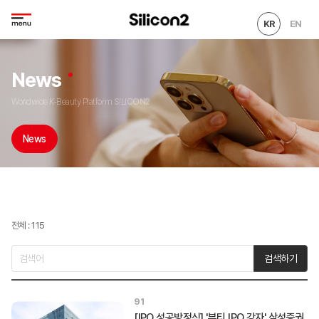
KR
EN
News
Worldwide K-Beauty Platform SILICON2
News
전체 : 115
검색하기
91
[IPO 성공방정식] '뷰티 IPO 강자' 삼성증권,