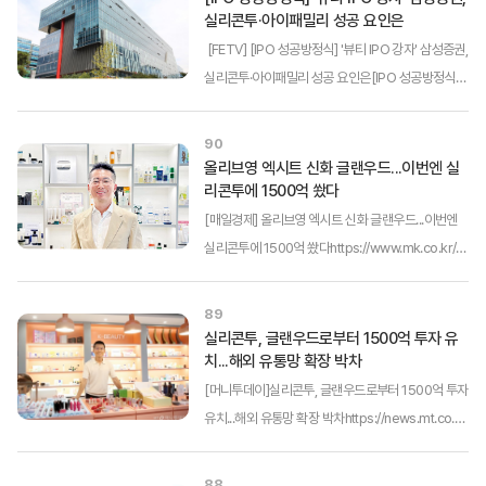
실리콘투·아이패밀리 성공 요인은
[FETV] [IPO 성공방정식] '뷰티 IPO 강자' 삼성증권,
실리콘투·아이패밀리 성공 요인은[IPO 성공방정식]
'뷰티 IPO 강자' 삼성증권, 실리콘투·아이패밀리 성공
요인은(링크를 클릭하면 해당 언론사 원본 기사 내용
90
을 확인할 수 있습니다.)실리콘투 본...
올리브영 엑시트 신화 글랜우드...이번엔 실
리콘투에 1500억 쐈다
[매일경제] 올리브영 엑시트 신화 글랜우드...이번엔
실리콘투에 1500억 쐈다https://www.mk.co.kr/n
ews/business/11247578(링크를 클릭하면 해당
언론사 원본 기사 내용을 확인할 수 있습니다.)CJ올
89
리브영 투자로 유명한 글랜우드가 산하 크레딧 사모
실리콘투, 글랜우드로부터 1500억 투자 유
치...해외 유통망 확장 박차
펀드인 ‘글랜우드크레딧’을 ...
[머니투데이]실리콘투, 글랜우드로부터 1500억 투자
유치...해외 유통망 확장 박차https://news.mt.co.k
r/mtview.php?no=2025022116342511196(링
크를 클릭하면 해당 언론사 원본 기사 내용을 확인할
88