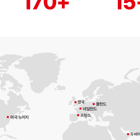
170
+
15