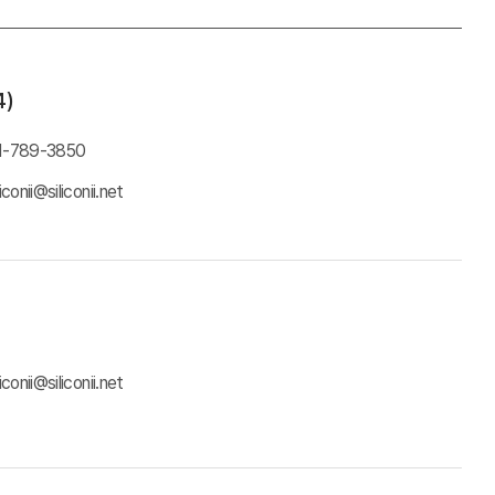
4)
1-789-3850
liconii@siliconii.net​
liconii@siliconii.net​​