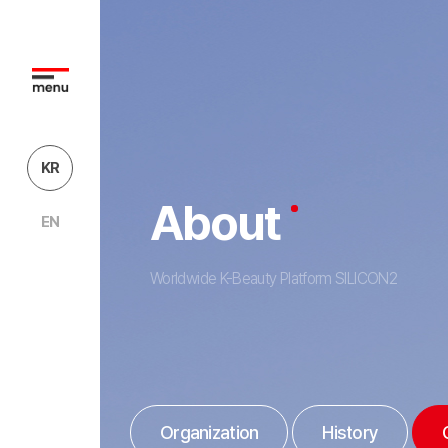
KR
About
EN
Worldwide K-Beauty Platform SILICON2
Organization
History