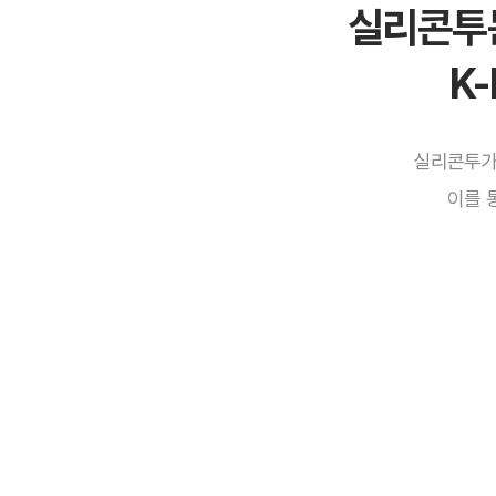
실리콘투는
K
실리콘투가
이를 