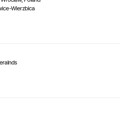
wice-Wierzbica
eralnds