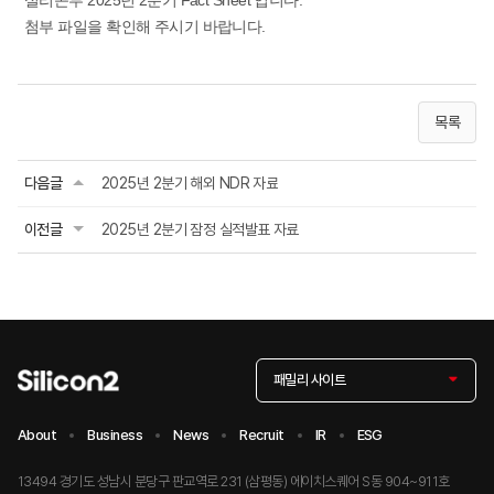
실리콘투 2025년 2분기 Fact Sheet 입니다.
첨부 파일을 확인해 주시기 바랍니다.
목록
다음글
2025년 2분기 해외 NDR 자료
이전글
2025년 2분기 잠정 실적발표 자료
패밀리 사이트
About
Business
News
Recruit
IR
ESG
13494 경기도 성남시 분당구 판교역로 231 (삼평동) 에이치스퀘어 S동 904~911호