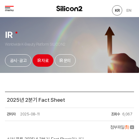
KR
EN
IR
Worldwide K-Beauty Platform SILICON2
공시 · 공고
IR 자료
IR 문의
2025년 2분기 Fact Sheet
관리자
2025-08-11
조회수
6,067
첨부파일
(
1
)