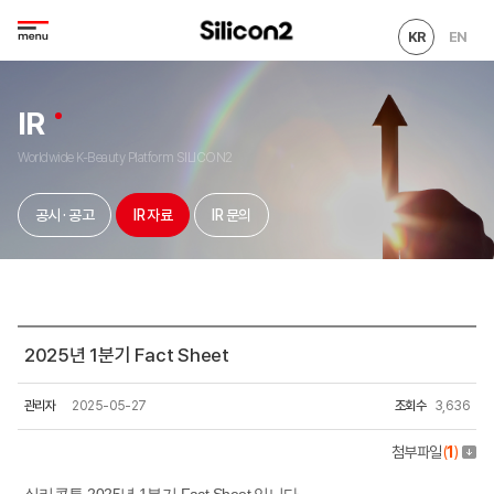
KR
EN
IR
Worldwide K-Beauty Platform SILICON2
공시 · 공고
IR 자료
IR 문의
2025년 1분기 Fact Sheet
관리자
2025-05-27
조회수
3,636
첨부파일
(
1
)