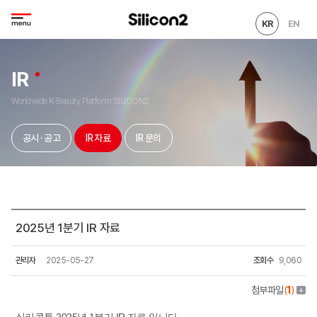
KR
EN
IR
Worldwide K-Beauty Platform SILICON2
공시 · 공고
IR 자료
IR 문의
2025년 1분기 IR 자료
관리자
2025-05-27
조회수
9,060
첨부파일
(
1
)