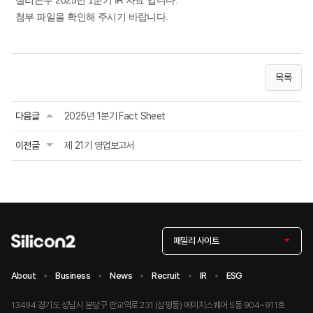
실리콘투 2025년 1분기 IR 자료 입니다.
첨부 파일을 확인해 주시기 바랍니다.
목록
다음글
2025년 1분기 Fact Sheet
이전글
제 21기 영업보고서
패밀리 사이트
About
Business
News
Recruit
IR
ESG
13494 경기도 성남시 분당구 판교역로 231 (삼평동) 에이치스퀘어 S동 904~911호