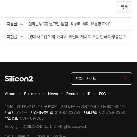
목록
다음글
실리콘투 '美 월그린 입점…K-뷰티 북미 유통망 확대'
이전글
[경제사모임 2회] 카디비, 카일리 제너도 쓰는 한국 화장품은 무엇?
패밀리 사이트
About
Business
News
Recruit
IR
ESG
13494 경기도 성남시 분당구 판교역로 231 (삼평동) 에이치스퀘어 S동 904~911호
대표자
: 김성운
사업자등록번호
: 214-87-03359
대표번호
: 031-789-3850
팩스번호
: 031-789-3851
Copyright (C) SILICON2 Co., LTD. All rights reserved.
개인정보취급방침
이메일무단수집거부