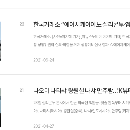
22
한국거래소. [사진=이지혜 기자][이뉴스투데이 이지혜 기자] 한국
장 상장위원회 심의·의결을 거쳐 상장예비심사 결과 △에이치케이
사를 승인했다고 밝혔다.에이치케이이노엔은 케이켑정, 컨디션 등을
2021-06-24
21
23일 실리콘투 본사에서 만난 외국인 직원들. 뒷줄 왼쪽부터 시
아), 나타샤(러시아), 왕원설(중국), 나샤(인도네시아), 만주람(
직원의 10%나 차지하는 한국 중소기업이 있다는 소식에 경기도 성
2021-04-27
는...