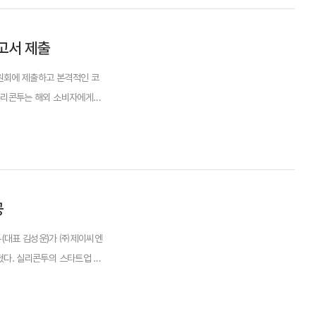
고서 제출
원회에 제출하고 본격적인 코
 실리콘투는 해외 소비자에게
플랫폼 기업이다.북미, ...
공
투(대표 김성운)가 ㈜제이씨엔
혔다. 실리콘투의 스타트업 투
이라 화제가 되고...