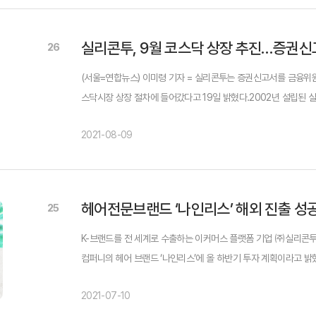
실리콘투, 9월 코스닥 상장 추진…증권신
26
(서울=연합뉴스) 이미령 기자 = 실리콘투는 증권신고서를 금융위
스닥시장 상장 절차에 들어갔다고 19일 밝혔다.2002년 설립된
한국 화장품을 판매하는 '스타일코리안닷컴'을 운영하는 전자상거래 
2021-08-09
헤어전문브랜드 ‘나인리스’ 해외 진출 성
25
K-브랜드를 전 세계로 수출하는 이커머스 플랫폼 기업 ㈜실리콘
컴퍼니의 헤어 브랜드 ‘나인리스’에 올 하반기 투자 계획이라고 밝
자는 이전 투자와 달리 제이씨엔컴퍼니 이찬우 대표가 실리콘투 출신
2021-07-10