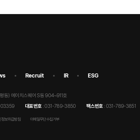
ws
Recruit
IR
ESG
삼평동) 에이치스퀘어 S동 904~911호
7-03359
대표번호
: 031-789-3850
팩스번호
: 031-789-3851
인정보취급방침
이메일무단수집거부