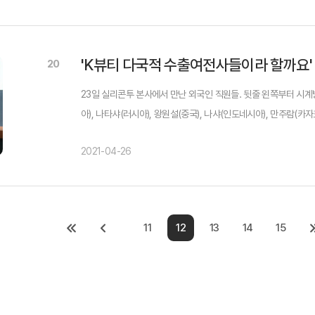
20
23일 실리콘투 본사에서 만난 외국인 직원들. 뒷줄 왼쪽부터 시
아), 나타샤(러시아), 왕원설(중국), 나샤(인도네시아), 만주람(카
화장품 인기가 엄청 높아졌어요. 한국 사람들이 우리를 대하는 모습도
2021-04-26
11
12
13
14
15