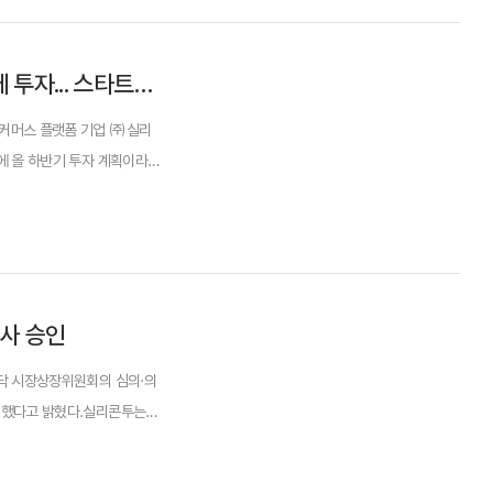
㈜실리콘투, 헤어전문브랜드 ‘나인리스’에 투자... 스타트업 성장 지원
이커머스 플랫폼 기업 ㈜실리
에 올 하반기 투자 계획이라
니 이찬우 대표가 ...
심사 승인
닥 시장상장위원회의 심의·의
인했다고 밝혔다.실리콘투는
원을 기록했다. 상장주관사는