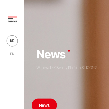
KR
News
EN
Worldwide K-Beauty Platform SILICON2
News