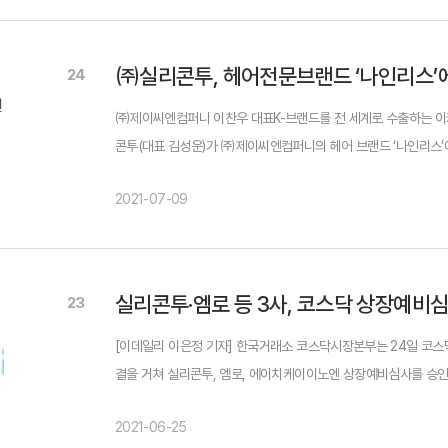
24
㈜제이씨엔컴퍼니 이찬우 대표K-브랜드를 전 세계로 수출하는 
콘투(대표 김성운)가 ㈜제이씨엔컴퍼니의 헤어 브랜드 ‘나인리스’
밝혔다. 실리콘투의 스타트업 투자는 이전 투자와 달리 제이씨엔컴퍼
2021-07-09
실리콘투·엠로 등 3사, 코스닥 상장예비
23
[이데일리 이은정 기자] 한국거래소 코스닥시장본부는 24일 코스
결을 거쳐 실리콘투, 엠로, 에이치케이이노엔 상장예비심사를 승
지난해 연결 매출액 993억9800만원, 영업이익 80억3100만
2021-06-25
삼성증...