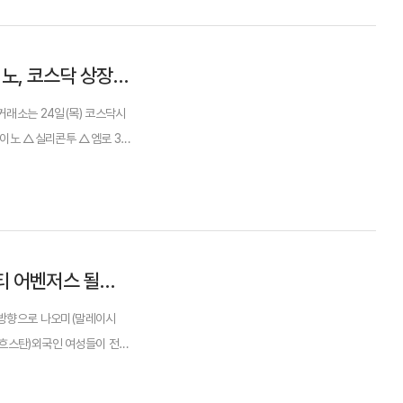
한국거래소 “에이치케이이노·실리콘투·엠노, 코스닥 상장예비심사 승인”
거래소는 24일(목) 코스닥시
이노 △실리콘투 △엠로 3
 생산하는 의약품 제조...
나오미 나타샤 왕원설 나샤 만주람…'K뷰티 어벤저스 될래요'
계방향으로 나오미(말레이시
카자흐스탄)외국인 여성들이 전체
남시 판교를 찾았다. 이 회사