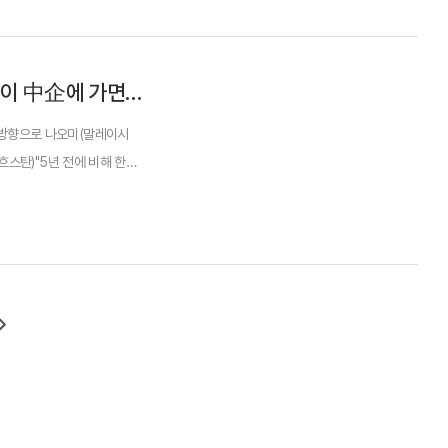
'K뷰티 다국적 수출여전사들이라 할까요' 이 中企에 가면 일곱나라 여성을 만난다
계방향으로 나오미(말레이시
자흐스탄)"5년 전에 비해 한국
 달라졌습니다." 국...